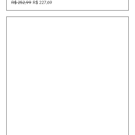
Preço normal
Preço promocional
R$ 252,99
R$ 227,69