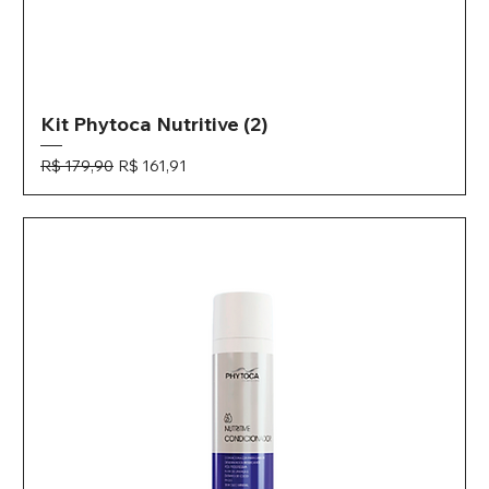
Kit Phytoca Nutritive (2)
Preço normal
Preço promocional
R$ 179,90
R$ 161,91