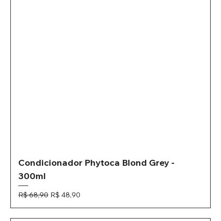
Condicionador Phytoca Blond Grey -
300ml
Preço normal
Preço promocional
R$ 68,90
R$ 48,90