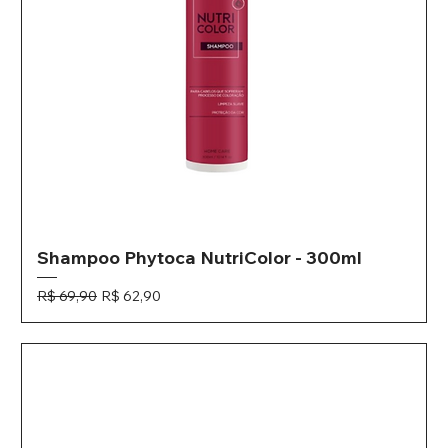
Shampoo Phytoca NutriColor - 300ml
Preço normal
Preço promocional
R$ 69,90
R$ 62,90