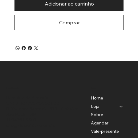
Adicionar ao carrinho
Comprar
Menu
Localização
Benedito de Almeida
Home
CNPJ-40779372/0001-82
Loja
R. Teodoro Sampaio, 528 - Pinheiros,
São Paulo - SP
Sobre
11 94781-9503
Agendar
sac@studiobhair.com.br
Vale-presente