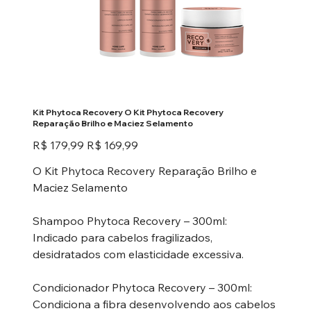
Kit Phytoca Recovery O Kit Phytoca Recovery
Reparação Brilho e Maciez Selamento
Preço
Preço
R$ 179,99
R$ 169,99
original
promocional
O Kit Phytoca Recovery Reparação Brilho e
Maciez Selamento
Shampoo Phytoca Recovery – 300ml:
Indicado para cabelos fragilizados,
desidratados com elasticidade excessiva.
Condicionador Phytoca Recovery – 300ml:
Condiciona a fibra desenvolvendo aos cabelos