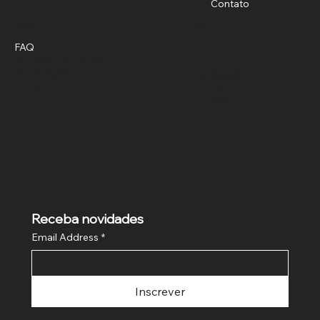
Contato
Política
Social
FAQ
Termos & Condições
Privacidade
Facebook
Envio
Instagram
Pinterest
Receba novidades
Email Address
*
Inscrever