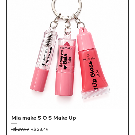
Mia make S O S Make Up
Preço normal
Preço promocional
R$ 29,99
R$ 28,49