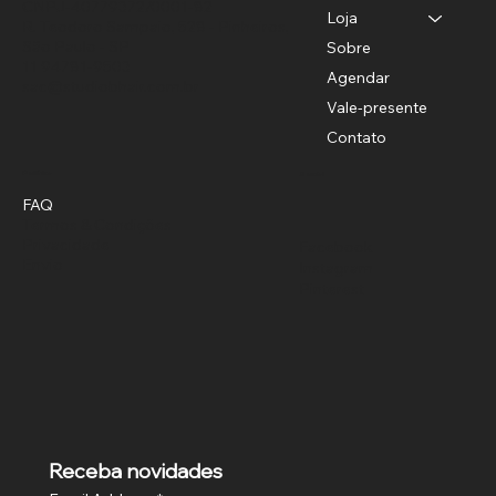
CNPJ-40779372/0001-82
Loja
R. Teodoro Sampaio, 528 - Pinheiros,
São Paulo - SP
Sobre
11 94781-9503
Agendar
sac@studiobhair.com.br
Vale-presente
Contato
Política
Social
FAQ
Termos & Condições
Privacidade
Facebook
Envio
Instagram
Pinterest
Receba novidades