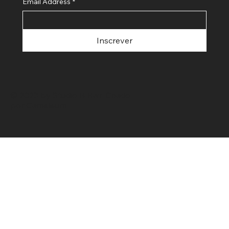
Email Address
*
Inscrever
© 2023 by Studio B Hair. Criado
por
Cameleum