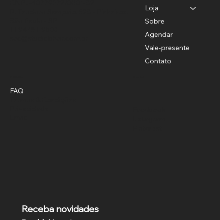
CNPJ-40779372/0001-82
Loja
R. Teodoro Sampaio, 528 - Pinheiros,
São Paulo - SP
Sobre
11 94781-9503
Agendar
sac@studiobhair.com.br
Vale-presente
Contato
Política
Social
FAQ
Termos & Condições
Privacidade
Facebook
Envio
Instagram
Pinterest
Receba novidades