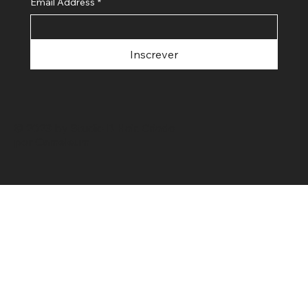
Email Address
*
Inscrever
© 2023 by Studio B Hair. Criado
por
Cameleum