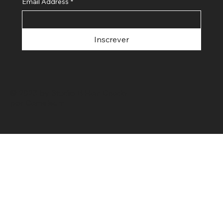
Email Address
*
Inscrever
© 2023 by Studio B Hair. Criado
por
Cameleum