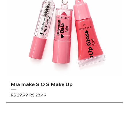
Mia make S O S Make Up
Preço normal
Preço promocional
R$ 29,99
R$ 28,49