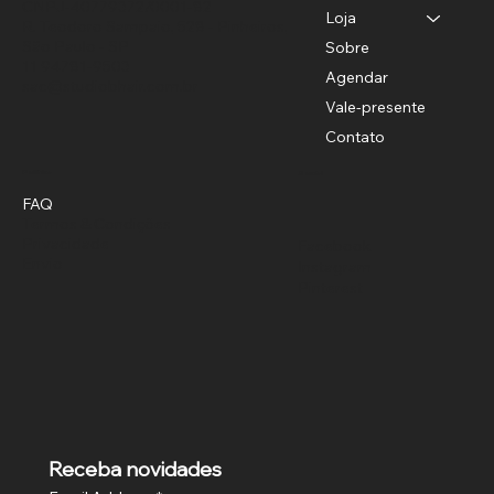
CNPJ-40779372/0001-82
Loja
R. Teodoro Sampaio, 528 - Pinheiros,
São Paulo - SP
Sobre
11 94781-9503
Agendar
sac@studiobhair.com.br
Vale-presente
Contato
Política
Social
FAQ
Termos & Condições
Privacidade
Facebook
Envio
Instagram
Pinterest
Receba novidades