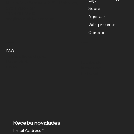
Loja
R. Teodoro Sampaio, 528 - Pinheiros,
São Paulo - SP
Sobre
11 94781-9503
Agendar
sac@studiobhair.com.br
Vale-presente
Contato
Política
Social
FAQ
Termos & Condições
Privacidade
Facebook
Envio
Instagram
Pinterest
Receba novidades
Email Address
*