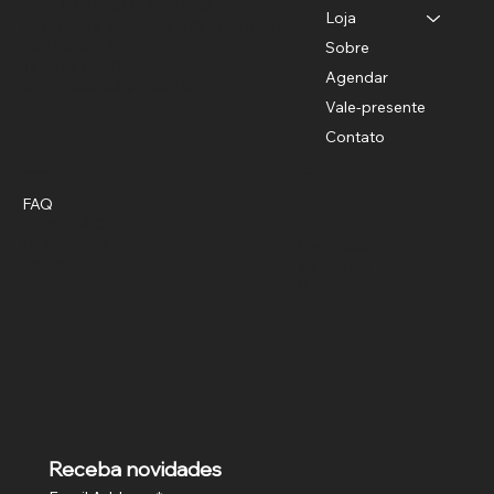
CNPJ-40779372/0001-82
Loja
R. Teodoro Sampaio, 528 - Pinheiros,
São Paulo - SP
Sobre
11 94781-9503
Agendar
sac@studiobhair.com.br
Vale-presente
Contato
Política
Social
FAQ
Termos & Condições
Privacidade
Facebook
Envio
Instagram
Pinterest
Receba novidades