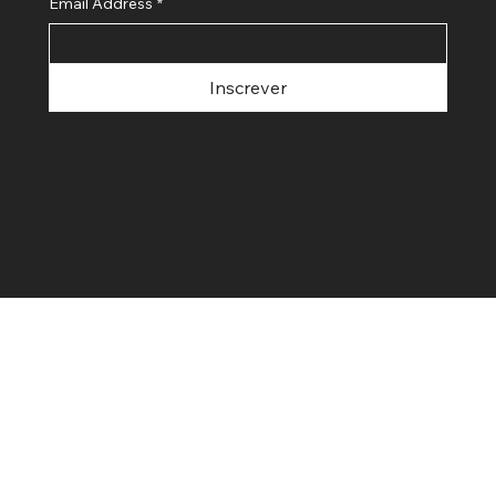
Email Address
*
Inscrever
© 2023 by Studio B Hair. Criado
por
Cameleum