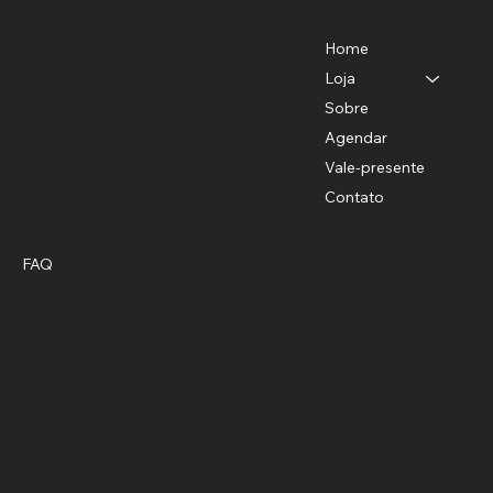
Menu
Localização
Benedito de Almeida
Home
CNPJ-40779372/0001-82
Loja
R. Teodoro Sampaio, 528 - Pinheiros,
São Paulo - SP
Sobre
11 94781-9503
Agendar
sac@studiobhair.com.br
Vale-presente
Contato
Política
Social
FAQ
Termos & Condições
Privacidade
Facebook
Envio
Instagram
Pinterest