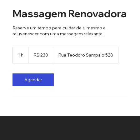
Massagem Renovadora
Reserve um tempo para cuidar de si mesmo e
rejuvenescer com uma massagem relaxante.
230
Reais
1 h
1
R$ 230
Rua Teodoro Sampaio 528
brasileiros
Agendar