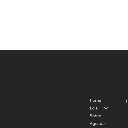
Menu
Localização
Benedito de Almeida
Home
CNPJ-40779372/0001-82
R. Teodoro Sampaio, 528 -
T
Loja
Pinheiros, São Paulo - SP
P
Sobre
11 94781-9503
E
sac@studiobhair.com.br
Agendar