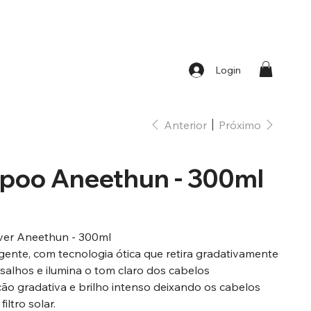
Login
Anterior
Próximo
mpoo Aneethun - 300ml
ver Aneethun - 300ml
gente, com tecnologia ótica que retira gradativamente
salhos e ilumina o tom claro dos cabelos
ção gradativa e brilho intenso deixando os cabelos
iltro solar.