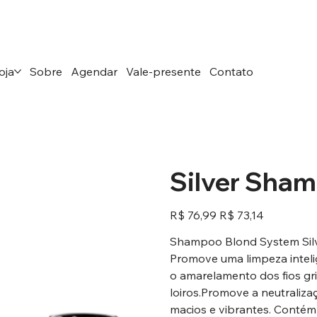
oja
Sobre
Agendar
Vale-presente
Contato
Silver Sha
Preço
Preço
R$ 76,99
R$ 73,14
original
promocional
Shampoo Blond System Sil
Promove uma limpeza inteli
o amarelamento dos fios gri
loiros.Promove a neutraliza
macios e vibrantes. Contém f