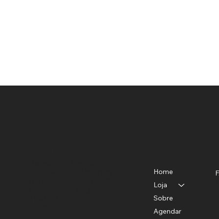
Menu
Localização
Benedito de Almeida
Home
CNPJ-40779372/0001-82
R. Teodoro Sampaio, 528 -
T
Loja
Pinheiros, São Paulo - SP
P
Sobre
11 94781-9503
E
sac@studiobhair.com.br
Agendar