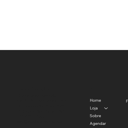
Menu
Localização
Benedito de Almeida
Home
CNPJ-40779372/0001-82
R. Teodoro Sampaio, 528 -
T
Loja
Pinheiros, São Paulo - SP
P
Sobre
11 94781-9503
E
sac@studiobhair.com.br
Agendar