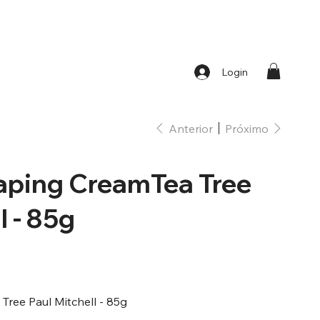
Login
Anterior
Próximo
ping CreamTea Tree
l - 85g
ree Paul Mitchell - 85g