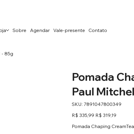
oja
Sobre
Agendar
Vale-presente
Contato
 - 85g
Pomada Cha
Paul Mitchel
SKU
SKU:
7891047800349
7891047800349
Preço
Preço
R$ 335,99
R$ 319,19
original
promocional
Pomada Chaping CreamTea T