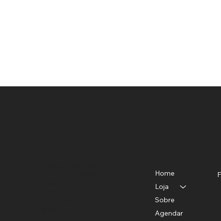
Menu
Localização
Benedito de Almeida
Home
CNPJ-40779372/0001-82
R. Teodoro Sampaio, 528 -
T
Loja
Pinheiros, São Paulo - SP
P
Sobre
11 94781-9503
E
sac@studiobhair.com.br
Agendar