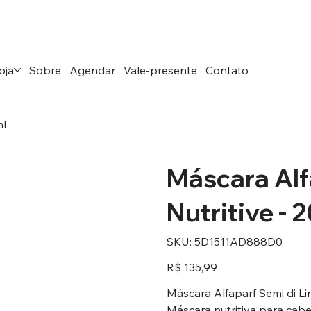
oja
Sobre
Agendar
Vale-presente
Contato
ml
Máscara Alf
Nutritive - 
SKU
SKU:
5D1511AD888D0
5D1511AD888D0
Preço
R$ 135,99
Máscara Alfaparf Semi di Li
Máscara nutritiva para cab