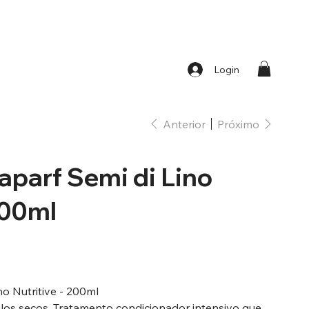
Login
Anterior
Próximo
aparf Semi di Lino
200ml
no Nutritive - 200ml
elos secos. Tratamento condicionador intensivo que