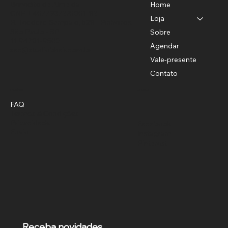
Benedito de Almeida
Home
CNPJ-40779372/0001-82
Loja
R. Teodoro Sampaio, 528 - Pinheiros,
São Paulo - SP
Sobre
11 94781-9503
Agendar
sac@studiobhair.com.br
Vale-presente
Contato
Política
Social
FAQ
Termos & Condições
Privacidade
Facebook
Envio
Instagram
Pinterest
Receba novidades