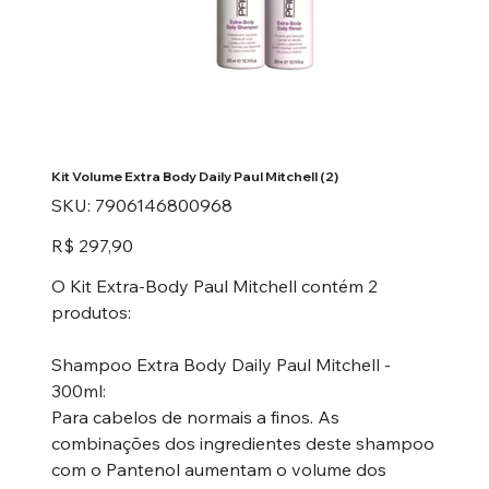
Kit Volume Extra Body Daily Paul Mitchell (2)
SKU
SKU:
7906146800968
7906146800968
Preço
R$ 297,90
O Kit Extra-Body Paul Mitchell contém 2
produtos:
Shampoo Extra Body Daily Paul Mitchell -
300ml:
Para cabelos de normais a finos. As
combinações dos ingredientes deste shampoo
com o Pantenol aumentam o volume dos