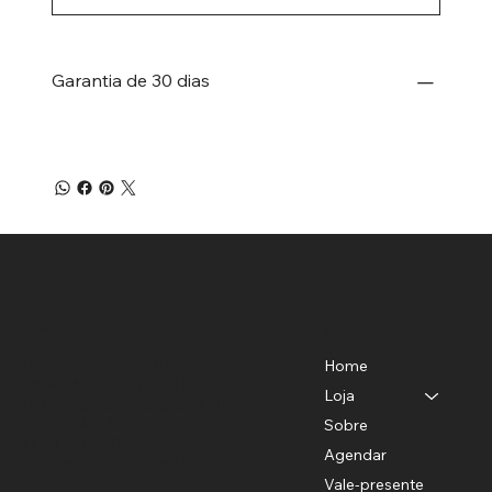
Garantia de 30 dias
Menu
Localização
Benedito de Almeida
Home
CNPJ-40779372/0001-82
Loja
R. Teodoro Sampaio, 528 - Pinheiros,
São Paulo - SP
Sobre
11 94781-9503
Agendar
sac@studiobhair.com.br
Vale-presente