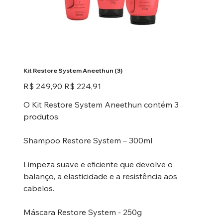
Kit Restore System Aneethun (3)
Preço
Preço
R$ 249,90
R$ 224,91
original
promocional
O Kit Restore System Aneethun contém 3
produtos:
Shampoo Restore System – 300ml
Limpeza suave e eficiente que devolve o
balanço, a elasticidade e a resistência aos
cabelos.
Máscara Restore System - 250g