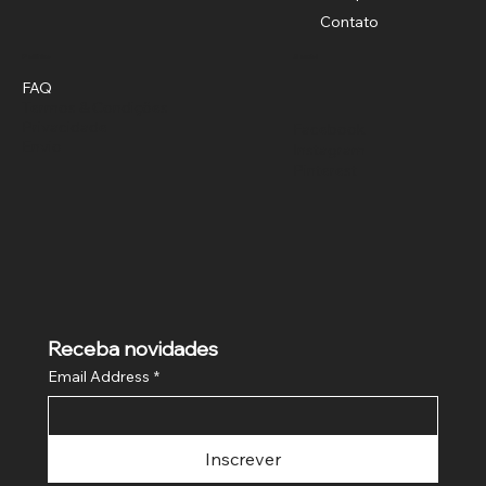
Contato
Política
Social
FAQ
Termos & Condições
Privacidade
Facebook
Envio
Instagram
Pinterest
Receba novidades
Email Address
*
Inscrever