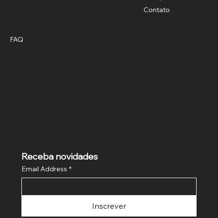
Contato
Política
Social
FAQ
Termos & Condições
Privacidade
Facebook
Envio
Instagram
Pinterest
Receba novidades
Email Address
*
Inscrever