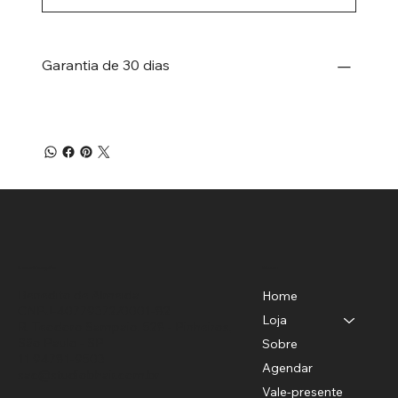
Garantia de 30 dias
Menu
Localização
Benedito de Almeida
Home
CNPJ-40779372/0001-82
Loja
R. Teodoro Sampaio, 528 - Pinheiros,
São Paulo - SP
Sobre
11 94781-9503
Agendar
sac@studiobhair.com.br
Vale-presente