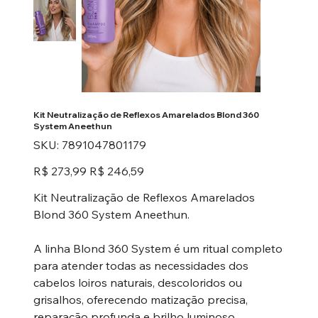
Kit Neutralização de Reflexos Amarelados Blond 360
System Aneethun
SKU
SKU:
7891047801179
7891047801179
Preço
Preço
R$ 273,99
R$ 246,59
original
promocional
Kit Neutralização de Reflexos Amarelados
Blond 360 System Aneethun.
A linha Blond 360 System é um ritual completo
para atender todas as necessidades dos
cabelos loiros naturais, descoloridos ou
grisalhos, oferecendo matização precisa,
reparação profunda e brilho luminoso.