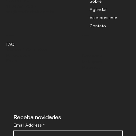
São Paulo - SP
Sobre
11 94781-9503
Agendar
sac@studiobhair.com.br
Vale-presente
Contato
Política
Social
FAQ
Termos & Condições
Privacidade
Facebook
Envio
Instagram
Pinterest
Receba novidades
Email Address
*