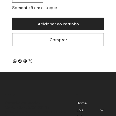
Somente 5 em estoque
Adicionar ao carrinho
Comprar
Menu
Localização
Benedito de Almeida
Home
CNPJ-40779372/0001-82
Loja
R. Teodoro Sampaio, 528 - Pinheiros,