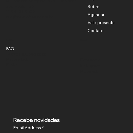
R. Teodoro Sampaio, 528 - Pinheiros,
São Paulo - SP
Sobre
11 94781-9503
Agendar
sac@studiobhair.com.br
Vale-presente
Contato
Política
Social
FAQ
Termos & Condições
Privacidade
Facebook
Envio
Instagram
Pinterest
Receba novidades
Email Address
*