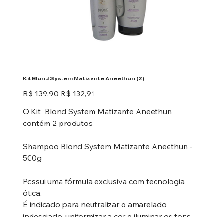
Kit Blond System Matizante Aneethun (2)
Preço
Preço
R$ 139,90
R$ 132,91
original
promocional
O Kit Blond System Matizante Aneethun
contém 2 produtos:
Shampoo Blond System Matizante Aneethun -
500g
Possui uma fórmula exclusiva com tecnologia
ótica.
É indicado para neutralizar o amarelado
indesejado, uniformizar a cor e iluminar os tons