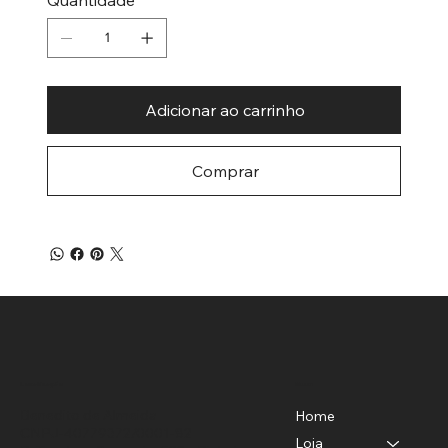
Adicionar ao carrinho
Comprar
Menu
Localização
Benedito de Almeida
Home
CNPJ-40779372/0001-82
Loja