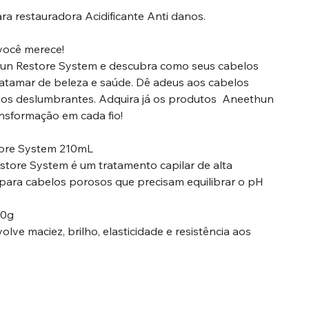
a restauradora Acidificante Anti danos.
 você merece!
hun Restore System e descubra como seus cabelos
tamar de beleza e saúde. Dê adeus aos cabelos
elos deslumbrantes. Adquira já os produtos Aneethun
ansformação em cada fio!
tore System 210mL
store System é um tratamento capilar de alta
ara cabelos porosos que precisam equilibrar o pH
50g
ve maciez, brilho, elasticidade e resistência aos