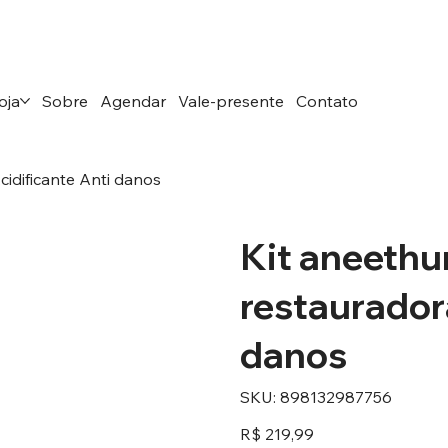
oja
Sobre
Agendar
Vale-presente
Contato
idificante Anti danos
Kit aneethu
restaurador
danos
SKU
SKU:
898132987756
898132987756
Preço
R$ 219,99