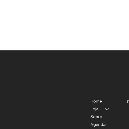
Menu
Localização
Benedito de Almeida
Home
CNPJ-40779372/0001-82
R. Teodoro Sampaio, 528 -
T
Loja
Pinheiros, São Paulo - SP
P
Sobre
11 94781-9503
E
sac@studiobhair.com.br
Agendar