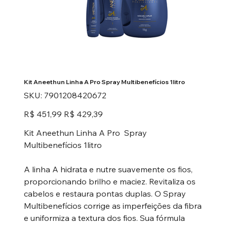
Kit Aneethun Linha A Pro Spray Multibenefícios 1litro
SKU
SKU:
7901208420672
7901208420672
Preço
Preço
R$ 451,99
R$ 429,39
original
promocional
Kit Aneethun Linha A Pro Spray
Multibenefícios 1litro
A linha A hidrata e nutre suavemente os fios,
proporcionando brilho e maciez. Revitaliza os
cabelos e restaura pontas duplas. O Spray
Multibenefícios corrige as imperfeições da fibra
e uniformiza a textura dos fios. Sua fórmula