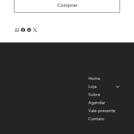
Comprar
Menu
Localização
Benedito de Almeida
Home
CNPJ-40779372/0001-82
Loja
R. Teodoro Sampaio, 528 - Pinheiros,
São Paulo - SP
Sobre
11 94781-9503
Agendar
sac@studiobhair.com.br
Vale-presente
Contato
Política
Social