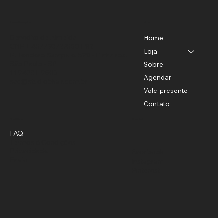
Menu
Localização
Benedito de Almeida
Home
CNPJ-40779372/0001-82
Loja
R. Teodoro Sampaio, 528 - Pinheiros,
São Paulo - SP
Sobre
11 94781-9503
Agendar
sac@studiobhair.com.br
Vale-presente
Contato
Política
Social
FAQ
Termos & Condições
Privacidade
Facebook
Envio
Instagram
Pinterest