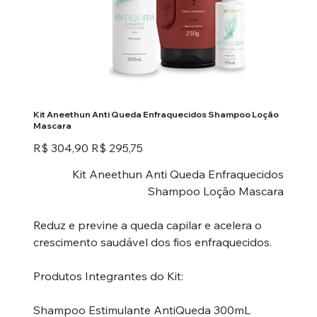
Kit Aneethun Anti Queda Enfraquecidos Shampoo Loção
Mascara
Preço
Preço
R$ 304,90
R$ 295,75
original
promocional
Kit Aneethun Anti Queda Enfraquecidos
Shampoo Loção Mascara
Reduz e previne a queda capilar e acelera o
crescimento saudável dos fios enfraquecidos.
Produtos Integrantes do Kit:
Shampoo Estimulante AntiQueda 300mL