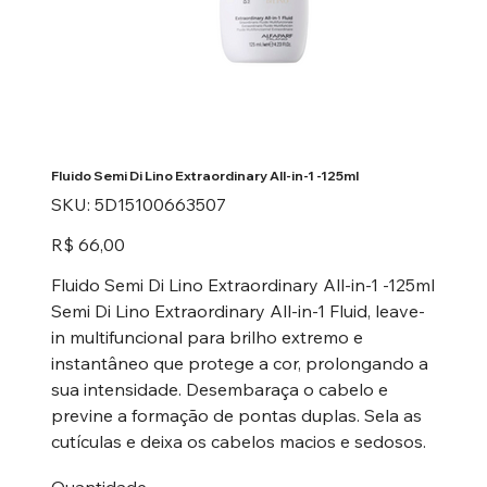
Fluido Semi Di Lino Extraordinary All-in-1 -125ml
SKU
SKU:
5D15100663507
5D15100663507
Preço
R$ 66,00
Fluido Semi Di Lino Extraordinary All-in-1 -125ml
Semi Di Lino Extraordinary All-in-1 Fluid, leave-
in multifuncional para brilho extremo e
instantâneo que protege a cor, prolongando a
sua intensidade. Desembaraça o cabelo e
previne a formação de pontas duplas. Sela as
cutículas e deixa os cabelos macios e sedosos.
Quantidade