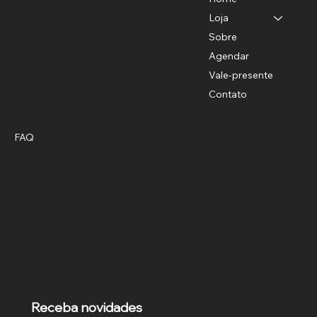
CNPJ-40779372/0001-82
Loja
R. Teodoro Sampaio, 528 - Pinheiros,
São Paulo - SP
Sobre
11 94781-9503
Agendar
sac@studiobhair.com.br
Vale-presente
Contato
Política
Social
FAQ
Termos & Condições
Privacidade
Facebook
Envio
Instagram
Pinterest
Receba novidades