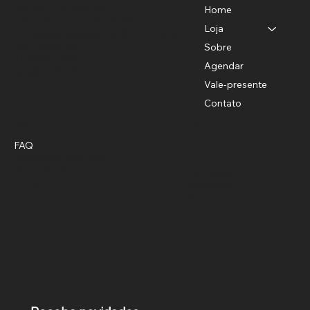
Benedito de Almeida
Home
CNPJ-40779372/0001-82
Loja
R. Teodoro Sampaio, 528 - Pinheiros,
São Paulo - SP
Sobre
11 94781-9503
Agendar
sac@studiobhair.com.br
Vale-presente
Contato
Política
Social
FAQ
Termos & Condições
Privacidade
Facebook
Envio
Instagram
Pinterest