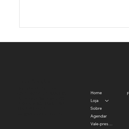
Menu
Localização
Benedito de Almeida
Home
CNPJ-40779372/0001-82
R. Teodoro Sampaio, 528 -
T
Loja
Pinheiros, São Paulo - SP
P
Sobre
11 94781-9503
E
sac@studiobhair.com.br
Agendar
Vale-presente