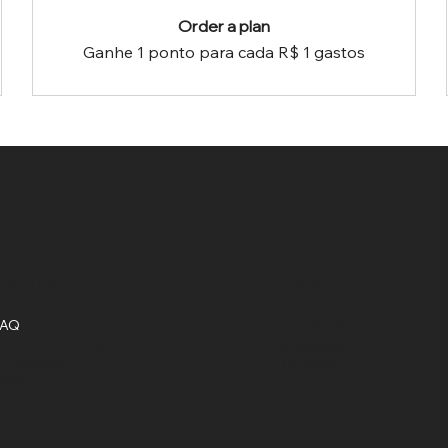
Order a plan
Ganhe 1 ponto para cada R$ 1 gastos
Política
Social
FAQ
Facebook
ermos & Condições
Instagram
rivacidade
Pinterest
nvio