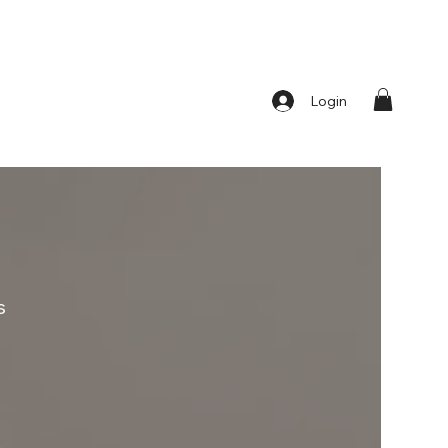
Login
s