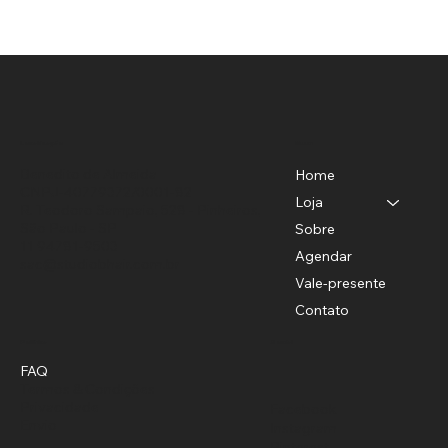
Menu
Localização
Benedito de Almeida
Home
CNPJ-40779372/0001-82
Loja
R. Teodoro Sampaio, 528 - Pinheiros,
São Paulo - SP
Sobre
11 94781-9503
Agendar
sac@studiobhair.com.br
Vale-presente
Contato
Política
Social
FAQ
Termos & Condições
Privacidade
Facebook
Envio
Instagram
Pinterest