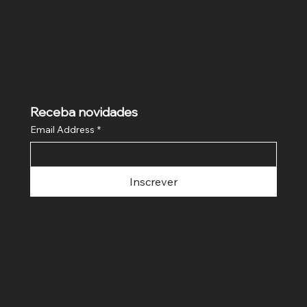
Receba novidades
Email Address
*
Inscrever
© 2023 by Studio B Hair. Criado
por
Cameleum