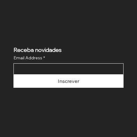
Receba novidades
Email Address
*
Inscrever
© 2023 by Studio B Hair. Criado
por
Cameleum