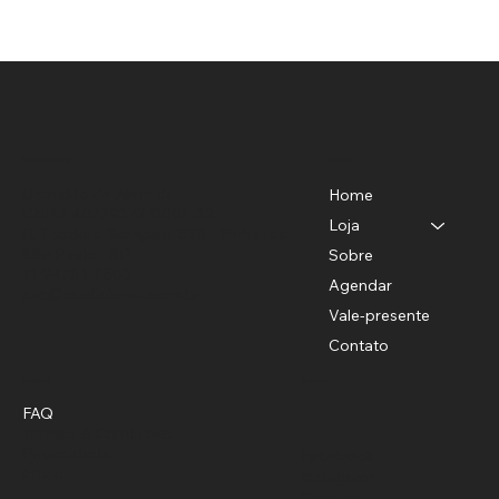
Menu
Localização
Benedito de Almeida
Home
CNPJ-40779372/0001-82
Loja
R. Teodoro Sampaio, 528 - Pinheiros,
São Paulo - SP
Sobre
11 94781-9503
Agendar
sac@studiobhair.com.br
Vale-presente
Contato
Política
Social
FAQ
Termos & Condições
Privacidade
Facebook
Envio
Instagram
Pinterest