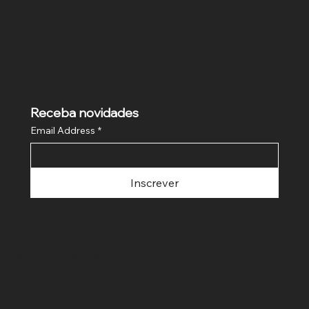
Receba novidades
Email Address
*
Inscrever
© 2023 by Studio B Hair. Criado
por
Cameleum