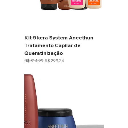
Kit 5 kera System Aneethun
Tratamento Capilar de
Queratinização
Preço normal
Preço promocional
R$ 314,99
R$ 299,24