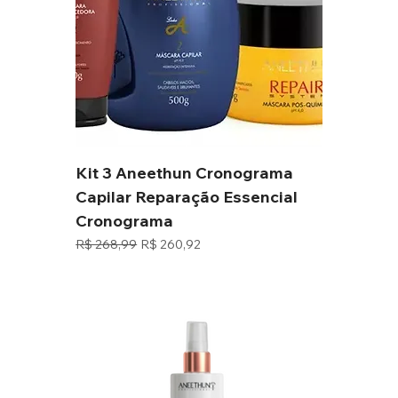
Kit 3 Aneethun Cronograma
Capilar Reparação Essencial
Cronograma
Preço normal
Preço promocional
R$ 268,99
R$ 260,92